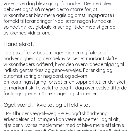
vores hverdag blev synligt forandret. Dermed blev
behovet også så meget desto større for, at
virksomheder blev mere agile og omstillingsparate i
forhold til forandringer. ’Nød lærer nøgen kvinde at
spinde’, hvilket globale kriser og i tider med stigende
usikkerhed vidner om.
Handlekraft
I dag træffer vi beslutninger med en ny følelse af
nødvendighed og perspektiv. Vi ser et markant skifte i
virksomheders adfærd, hvor den overordnede tilgang til
indkøb gentænkes og genovervejes. Forenkling og
automatisering er nøgleord, og selvom
omkostningsstyring fortsat er en topprioritet, er der sket
et markant skifte væk fra dag-til-dag overlevelse til fordel
for langsigtede målsætninger og strategier.
Øget værdi, likviditet og effektivitet
TPE tilbyder væg-til-væg BPO-udgiftshåndtering. I
erkendelsen af, at ingen kan være eksperter i og til alt,
hjælper vi vores medlemmer med at blive mere effektive
og øge deres værdi. Og hvad der er mindst lige så vigtigt: