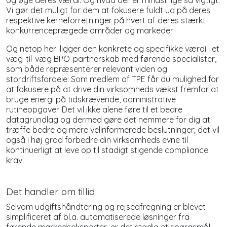
Vi gør det muligt for dem at fokusere fuldt ud på deres
respektive kerneforretninger på hvert af deres stærkt
konkurrenceprægede områder og markeder.
Og netop heri ligger den konkrete og specifikke værdi i et
væg-til-væg BPO-partnerskab med førende specialister,
som både repræsenterer relevant viden og
stordriftsfordele: Som medlem af TPE får du mulighed for
at fokusere på at drive din virksomheds vækst fremfor at
bruge energi på tidskrævende, administrative
rutineopgaver. Det vil ikke alene føre til et bedre
datagrundlag og dermed gøre det nemmere for dig at
træffe bedre og mere velinformerede beslutninger; det vil
også i høj grad forbedre din virksomheds evne til
kontinuerligt at leve op til stadigt stigende compliance
krav.
Det handler om tillid
Selvom udgiftshåndtering og rejseafregning er blevet
simplificeret af bl.a. automatiserede løsninger fra
førende markedseksperter, er det stadig et spørgsmål