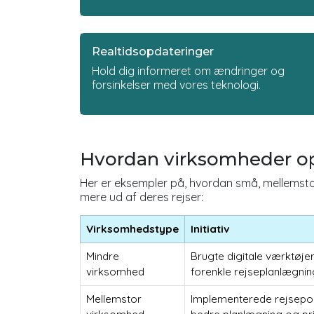
Realtidsopdateringer
Hold dig informeret om ændringer og
forsinkelser med vores teknologi.
Hvordan virksomheder opt
Her er eksempler på, hvordan små, mellemstor
mere ud af deres rejser:
Virksomhedstype
Initiativ
Mindre
Brugte digitale værktøjer 
virksomhed
forenkle rejseplanlægnin
Mellemstor
Implementerede rejsepoli