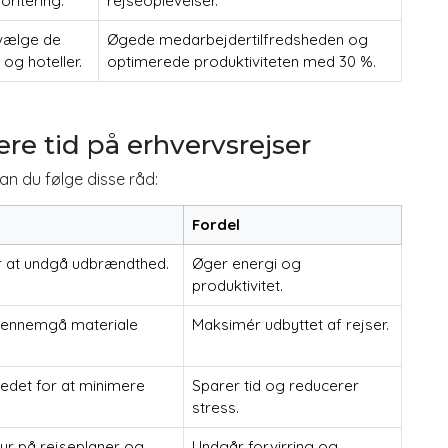
oritering.
rejseoplevelser.
 vælge de
Øgede medarbejdertilfredsheden og
 og hoteller.
optimerede produktiviteten med 30 %.
mere tid på erhvervsrejser
kan du følge disse råd:
Fordel
for at undgå udbrændthed.
Øger energi og
produktivitet.
gennemgå materiale
Maksimér udbyttet af rejser.
edet for at minimere
Sparer tid og reducerer
stress.
tyr på rejseplaner og
Undgår forvirring og