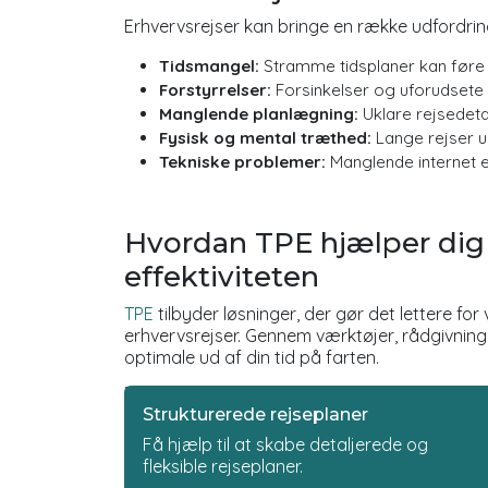
Erhvervsrejser kan bringe en række udfordring
Tidsmangel:
Stramme tidsplaner kan føre ti
Forstyrrelser:
Forsinkelser og uforudsete
Manglende planlægning:
Uklare rejsedetal
Fysisk og mental træthed:
Lange rejser u
Tekniske problemer:
Manglende internet e
Hvordan TPE hjælper di
effektiviteten
TPE
tilbyder løsninger, der gør det lettere fo
erhvervsrejser. Gennem værktøjer, rådgivning 
optimale ud af din tid på farten.
Strukturerede rejseplaner
Få hjælp til at skabe detaljerede og
fleksible rejseplaner.