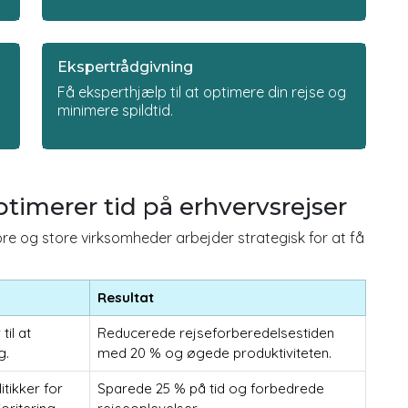
Ekspertrådgivning
Få eksperthjælp til at optimere din rejse og
minimere spildtid.
imerer tid på erhvervsrejser
e og store virksomheder arbejder strategisk for at få
Resultat
til at
Reducerede rejseforberedelsestiden
g.
med 20 % og øgede produktiviteten.
tikker for
Sparede 25 % på tid og forbedrede