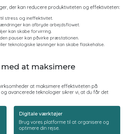
er, der kan reducere produktiviteten og effektiviteten:
l stress og ineffektivitet.
 ændringer kan afbryde arbejdsflowet.
jer kan skabe forvirring.
den pauser kan påvirke præstationen.
ller teknologiske løsninger kan skabe flaskehalse.
g med at maksimere
r virksomheder at maksimere effektiviteten på
og avancerede teknologier sikrer vi, at du får det
Digitale værktøjer
Brug vores platforme til at organisere og
optimere din rejse.