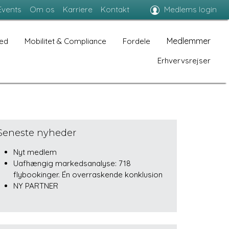
Events
Om os
Karriere
Kontakt
Medlems login
Medlemmer
ed
Mobilitet & Compliance
Fordele
Erhvervsrejser
Seneste nyheder
Nyt medlem
Uafhængig markedsanalyse: 718
flybookinger. Én overraskende konklusion
NY PARTNER