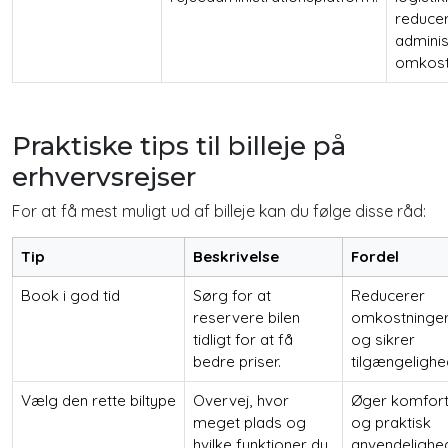
reduce
adminis
omkost
Praktiske tips til billeje på
erhvervsrejser
For at få mest muligt ud af billeje kan du følge disse råd:
Tip
Beskrivelse
Fordel
Book i god tid
Sørg for at
Reducerer
reservere bilen
omkostninge
tidligt for at få
og sikrer
bedre priser.
tilgængelighe
Vælg den rette biltype
Overvej, hvor
Øger komfor
meget plads og
og praktisk
hvilke funktioner du
anvendelighe