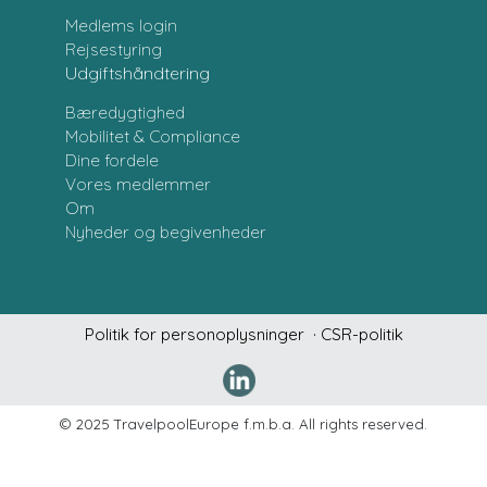
Medlems login
Rejsestyring
Udgiftshåndtering
Bæredygtighed
Mobilitet & Compliance
Dine fordele
Vores medlemmer
Om
Nyheder og begivenheder
Politik for personoplysninger
· CSR-politik
Denne hj
© 2025 TravelpoolEurope f.m.b.a. All rights reserved.