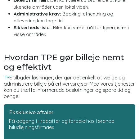
Ukendt terræn:
Det kan være udfordrende at køre i
ukendte områder uden lokal viden.
Administrative krav:
Booking, afhentning og
aflevering kan tage tid.
Sikkerhedsrisici:
Biler kan være mål for tyveri, især i
visse områder.
Hvordan TPE gør billeje nemt
og effektivt
TPE
tilbyder løsninger, der gør det enkelt at vælge og
administrere billeje på erhvervsrejser. Med vores tjenester
kan du træffe informerede beslutninger og spare tid og
penge.
Eksklusive aftaler
Få adgang til rabatter og fordele hos førende
biludlejningsfirmaer.