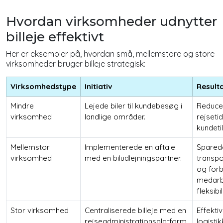
Hvordan virksomheder udnytter
billeje effektivt
Her er eksempler på, hvordan små, mellemstore og store
virksomheder bruger billeje strategisk:
Virksomhedstype
Initiativ
Result
Mindre
Lejede biler til kundebesøg i
Reduce
virksomhed
landlige områder.
rejseti
kundeti
Mellemstor
Implementerede en aftale
Spared
virksomhed
med en biludlejningspartner.
transpo
og for
medarb
fleksibil
Stor virksomhed
Centraliserede billeje med en
Effekti
rejseadministrationsplatform.
logisti