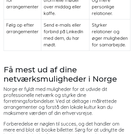
for
uformelle møder
og mere
arrangementer
over middag eller
personlige
kaffe.
relationer.
Følg op efter
Send e-mails eller
Styrker
arrangementer
forbind på LinkedIn
relationer og
med dem, du har
øger muligheden
mødt.
for samarbejde.
Få mest ud af dine
netværksmuligheder i Norge
Norge er fyldt med muligheder for at udvide dit
professionelle netværk og styrke dine
forretningsforbindelser. Ved at deltage i målrettede
arrangementer og forstå den lokale kultur kan du
maksimere værdien af din erhvervsrejse.
Forberedelse er nøglen til succes, og det handler om
mere end blot at booke billetter. Sørg for at udnytte de