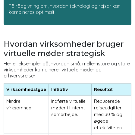
Få rådgivning om, hvordan teknologi og rejser kan
kombineres optimalt.
Hvordan virksomheder bruger
virtuelle møder strategisk
Her er eksempler på, hvordan små, mellemstore og store
virksomheder kombinerer virtuelle møder og
erhvervsrejser:
Virksomhedstype
Initiativ
Resultat
Mindre
Indførte virtuelle
Reducerede
virksomhed
møder til internt
rejseudgifter
samarbejde.
med 30 % og
øgede
effektiviteten.